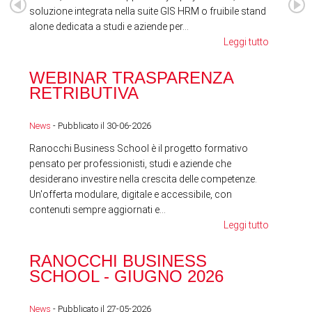
soluzione integrata nella suite GIS HRM o fruibile stand
alone dedicata a studi e aziende per...
Leggi tutto
WEBINAR TRASPARENZA
FES
RETRIBUTIVA
LA
News
- Pubblicato il 30-06-2026
News
Ranocchi Business School è il progetto formativo
pensato per professionisti, studi e aziende che
desiderano investire nella crescita delle competenze.
Un'offerta modulare, digitale e accessibile, con
contenuti sempre aggiornati e...
Leggi tutto
RA
RANOCCHI BUSINESS
SC
SCHOOL - GIUGNO 2026
News
News
- Pubblicato il 27-05-2026