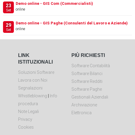
Demo online - GIS Com (Commercialisti)
23
online
Set
Demo online - GIS Paghe (Consulenti del Lavoro e Aziende)
29
online
Set
LINK
PIÙ RICHIESTI
ISTITUZIONALI
Software Contabilità
Soluzioni Software
Software Bilanci
Lavora con Noi
Software Redditi
Segnalazioni
Software Paghe
Whistleblowing
|
Info
Gestionali Aziendali
procedura
Archiviazione
Note Legali
Elettronica
Privacy
Cookies