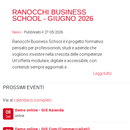
RA
RANOCCHI BUSINESS
SC
SCHOOL - GIUGNO 2026
News
News
- Pubblicato il 27-05-2026
Ranocchi Business School è il progetto formativo
pensato per professionisti, studi e aziende che
vogliono investire nella crescita delle competenze.
Un'offerta modulare, digitale e accessibile, con
contenuti sempre aggiornati e...
Leggi tutto
PROSSIMI EVENTI
Vai al
calendario completo
Demo online - GIS Azienda
08
online
Set
Demo online - GIS Com (Commercialisti)