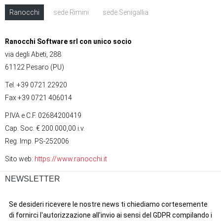
Ranocchi
sede Rimini
sede Senigallia
Ranocchi Software srl con unico socio
via degli Abeti, 288
61122 Pesaro (PU)
Tel. +39 0721 22920
Fax +39 0721 406014
P.IVA e C.F. 02684200419
Cap. Soc. € 200.000,00 i.v.
Reg. Imp. PS-252006
Sito web:
https://www.ranocchi.it
NEWSLETTER