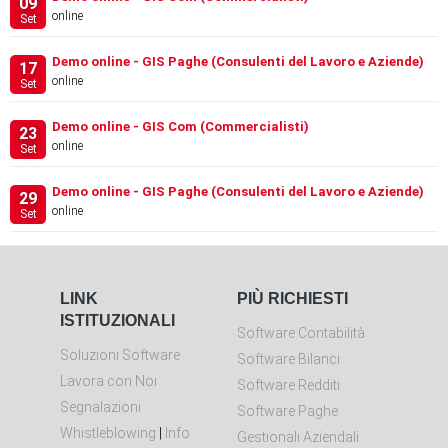
09
online
Set
Demo online - GIS Paghe (Consulenti del Lavoro e Aziende)
17
online
Set
Demo online - GIS Com (Commercialisti)
23
online
Set
Demo online - GIS Paghe (Consulenti del Lavoro e Aziende)
29
online
Set
LINK
PIÙ RICHIESTI
ISTITUZIONALI
Software Contabilità
Soluzioni Software
Software Bilanci
Lavora con Noi
Software Redditi
Segnalazioni
Software Paghe
Whistleblowing
|
Info
Gestionali Aziendali