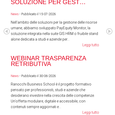
SOLUZIONE PER GEST…
ACQ
News
- Pubblicato il 15-07-2026
News
Nell'ambito delle soluzioni per la gestione delle risorse
umane, abbiamo sviluppato PayEquity Monitor, la
soluzione integrata nella suite GIS HRM o fruibile stand
alone dedicata a studi e aziende per...
Leggi tutto
WEBINAR TRASPARENZA
FES
RETRIBUTIVA
LA
News
- Pubblicato il 30-06-2026
News
Ranocchi Business School è il progetto formativo
pensato per professionisti, studi e aziende che
desiderano investire nella crescita delle competenze.
Un'offerta modulare, digitale e accessibile, con
contenuti sempre aggiornati e...
Leggi tutto