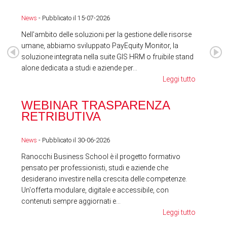
News
- Pubblicato il 15-07-2026
News
Nell'ambito delle soluzioni per la gestione delle risorse
umane, abbiamo sviluppato PayEquity Monitor, la
soluzione integrata nella suite GIS HRM o fruibile stand
alone dedicata a studi e aziende per...
Leggi tutto
WEBINAR TRASPARENZA
FES
RETRIBUTIVA
LA
News
- Pubblicato il 30-06-2026
News
Ranocchi Business School è il progetto formativo
pensato per professionisti, studi e aziende che
desiderano investire nella crescita delle competenze.
Un'offerta modulare, digitale e accessibile, con
contenuti sempre aggiornati e...
Leggi tutto