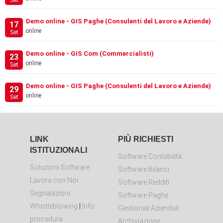
Set
Demo online - GIS Paghe (Consulenti del Lavoro e Aziende)
17
online
Set
Demo online - GIS Com (Commercialisti)
23
online
Set
Demo online - GIS Paghe (Consulenti del Lavoro e Aziende)
29
online
Set
LINK
PIÙ RICHIESTI
ISTITUZIONALI
Software Contabilità
Soluzioni Software
Software Bilanci
Lavora con Noi
Software Redditi
Segnalazioni
Software Paghe
Whistleblowing
|
Info
Gestionali Aziendali
procedura
Archiviazione