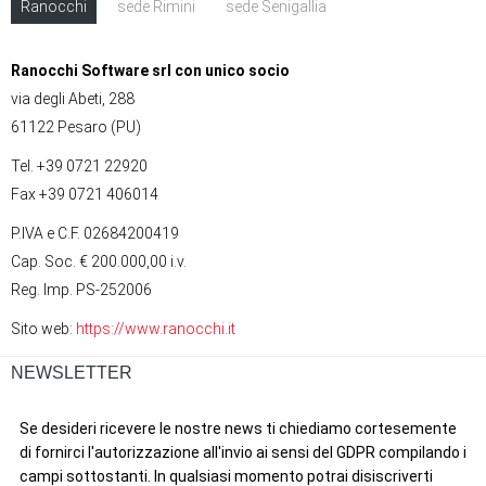
Ranocchi
sede Rimini
sede Senigallia
Ranocchi Software srl con unico socio
via degli Abeti, 288
61122 Pesaro (PU)
Tel. +39 0721 22920
Fax +39 0721 406014
P.IVA e C.F. 02684200419
Cap. Soc. € 200.000,00 i.v.
Reg. Imp. PS-252006
Sito web:
https://www.ranocchi.it
NEWSLETTER