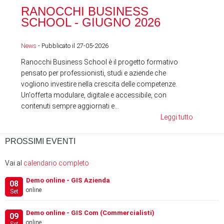
RA
RANOCCHI BUSINESS
SC
SCHOOL - GIUGNO 2026
News
News
- Pubblicato il 27-05-2026
Ranocchi Business School è il progetto formativo
pensato per professionisti, studi e aziende che
vogliono investire nella crescita delle competenze.
Un'offerta modulare, digitale e accessibile, con
contenuti sempre aggiornati e...
Leggi tutto
PROSSIMI EVENTI
Vai al
calendario completo
Demo online - GIS Azienda
08
online
Set
Demo online - GIS Com (Commercialisti)
09
online