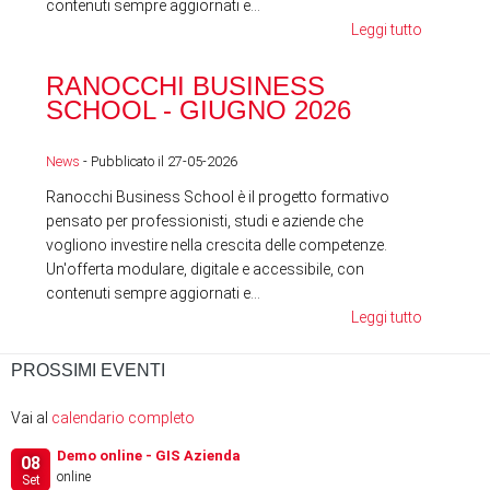
contenuti sempre aggiornati e...
Leggi tutto
RA
RANOCCHI BUSINESS
SC
SCHOOL - GIUGNO 2026
News
News
- Pubblicato il 27-05-2026
Ranocchi Business School è il progetto formativo
pensato per professionisti, studi e aziende che
vogliono investire nella crescita delle competenze.
Un'offerta modulare, digitale e accessibile, con
contenuti sempre aggiornati e...
Leggi tutto
PROSSIMI EVENTI
Vai al
calendario completo
Demo online - GIS Azienda
08
online
Set