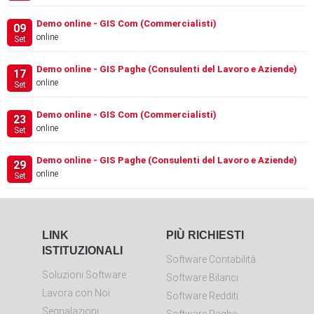
Demo online - GIS Com (Commercialisti)
09
online
Set
Demo online - GIS Paghe (Consulenti del Lavoro e Aziende)
17
online
Set
Demo online - GIS Com (Commercialisti)
23
online
Set
Demo online - GIS Paghe (Consulenti del Lavoro e Aziende)
29
online
Set
LINK
PIÙ RICHIESTI
ISTITUZIONALI
Software Contabilità
Soluzioni Software
Software Bilanci
Lavora con Noi
Software Redditi
Segnalazioni
Software Paghe