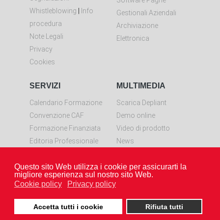
Whistleblowing
|
Info
Gestionali Aziendali
procedura
Archiviazione
Note Legali
Elettronica
Privacy
Cookies
SERVIZI
MULTIMEDIA
Calendario Formazione
Scarica Depliant
Convenzione CAF
Demo online
Formazione Finanziata
Video di prodotto
Editoria Professionale
News
Controllo remoto
Questo sito Web utilizza i cookie per assicurarti la
Scarica LiveResolve per
migliore esperienza sul nostro sito Web.
Windows
Cookie policy
Privacy policy
Accetta tutti i cookie
Rifiuta tutti