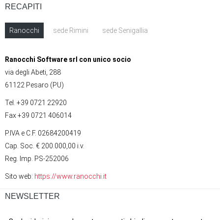
RECAPITI
Ranocchi
sede Rimini
sede Senigallia
Ranocchi Software srl con unico socio
via degli Abeti, 288
61122 Pesaro (PU)
Tel. +39 0721 22920
Fax +39 0721 406014
P.IVA e C.F. 02684200419
Cap. Soc. € 200.000,00 i.v.
Reg. Imp. PS-252006
Sito web:
https://www.ranocchi.it
NEWSLETTER