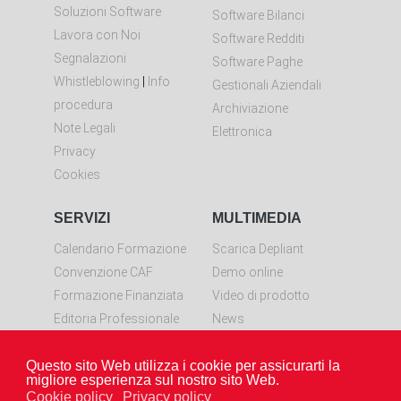
Soluzioni Software
Software Bilanci
Lavora con Noi
Software Redditi
Segnalazioni
Software Paghe
Whistleblowing
|
Info
Gestionali Aziendali
procedura
Archiviazione
Note Legali
Elettronica
Privacy
Cookies
SERVIZI
MULTIMEDIA
Calendario Formazione
Scarica Depliant
Convenzione CAF
Demo online
Formazione Finanziata
Video di prodotto
Editoria Professionale
News
Controllo remoto
Questo sito Web utilizza i cookie per assicurarti la
Scarica LiveResolve per
migliore esperienza sul nostro sito Web.
Windows
Cookie policy
Privacy policy