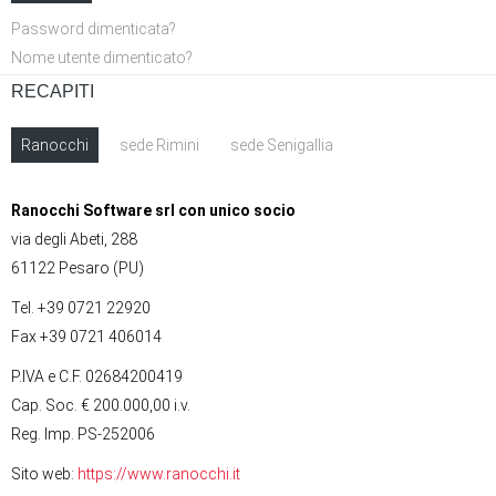
Password dimenticata?
Nome utente dimenticato?
RECAPITI
Ranocchi
sede Rimini
sede Senigallia
Ranocchi Software srl con unico socio
via degli Abeti, 288
61122 Pesaro (PU)
Tel. +39 0721 22920
Fax +39 0721 406014
P.IVA e C.F. 02684200419
Cap. Soc. € 200.000,00 i.v.
Reg. Imp. PS-252006
Sito web:
https://www.ranocchi.it