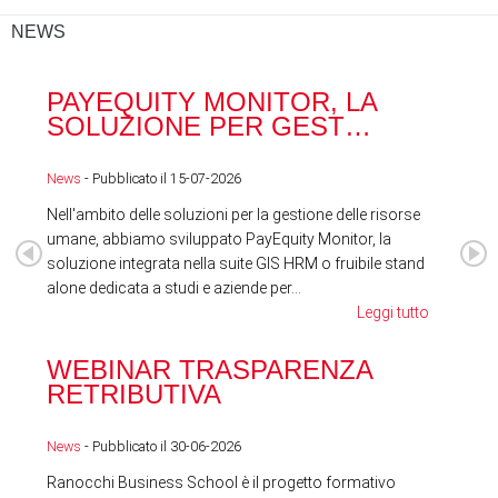
NEWS
PAYEQUITY MONITOR, LA
RA
SOLUZIONE PER GEST…
ACQ
News
- Pubblicato il 15-07-2026
News
Nell'ambito delle soluzioni per la gestione delle risorse
umane, abbiamo sviluppato PayEquity Monitor, la
soluzione integrata nella suite GIS HRM o fruibile stand
alone dedicata a studi e aziende per...
Leggi tutto
WEBINAR TRASPARENZA
FES
RETRIBUTIVA
LA
News
- Pubblicato il 30-06-2026
News
Ranocchi Business School è il progetto formativo