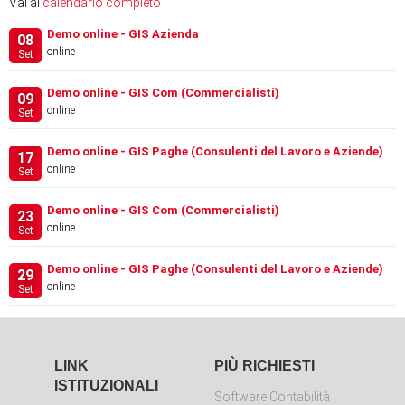
Vai al
calendario completo
Demo online - GIS Azienda
08
online
Set
Demo online - GIS Com (Commercialisti)
09
online
Set
Demo online - GIS Paghe (Consulenti del Lavoro e Aziende)
17
online
Set
Demo online - GIS Com (Commercialisti)
23
online
Set
Demo online - GIS Paghe (Consulenti del Lavoro e Aziende)
29
online
Set
LINK
PIÙ RICHIESTI
ISTITUZIONALI
Software Contabilità