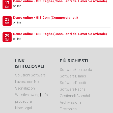
Demo online - GIS Paghe (Consulenti del Lavoro e Aziende)
17
online
Set
Demo online - GIS Com (Commercialisti)
23
online
Set
Demo online - GIS Paghe (Consulenti del Lavoro e Aziende)
29
online
Set
LINK
PIÙ RICHIESTI
ISTITUZIONALI
Software Contabilità
Soluzioni Software
Software Bilanci
Lavora con Noi
Software Redditi
Segnalazioni
Software Paghe
Whistleblowing
|
Info
Gestionali Aziendali
procedura
Archiviazione
Note Legali
Elettronica