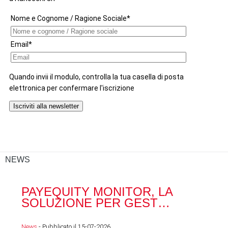
NEWS
PAYEQUITY MONITOR, LA
RA
SOLUZIONE PER GEST…
ACQ
News
- Pubblicato il 15-07-2026
News