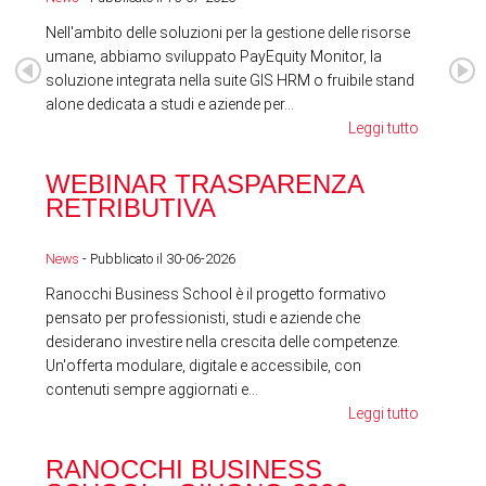
Nell'ambito delle soluzioni per la gestione delle risorse
umane, abbiamo sviluppato PayEquity Monitor, la
soluzione integrata nella suite GIS HRM o fruibile stand
alone dedicata a studi e aziende per...
Leggi tutto
WEBINAR TRASPARENZA
FES
RETRIBUTIVA
LA
News
- Pubblicato il 30-06-2026
News
Ranocchi Business School è il progetto formativo
pensato per professionisti, studi e aziende che
desiderano investire nella crescita delle competenze.
Un'offerta modulare, digitale e accessibile, con
contenuti sempre aggiornati e...
Leggi tutto
RA
RANOCCHI BUSINESS
SC