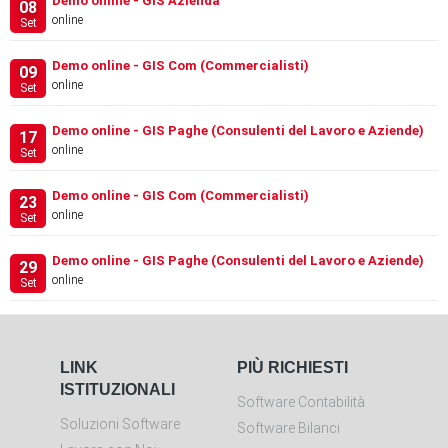
Demo online - GIS Azienda
08
online
Set
Demo online - GIS Com (Commercialisti)
09
online
Set
Demo online - GIS Paghe (Consulenti del Lavoro e Aziende)
17
online
Set
Demo online - GIS Com (Commercialisti)
23
online
Set
Demo online - GIS Paghe (Consulenti del Lavoro e Aziende)
29
online
Set
LINK
PIÙ RICHIESTI
ISTITUZIONALI
Software Contabilità
Soluzioni Software
Software Bilanci