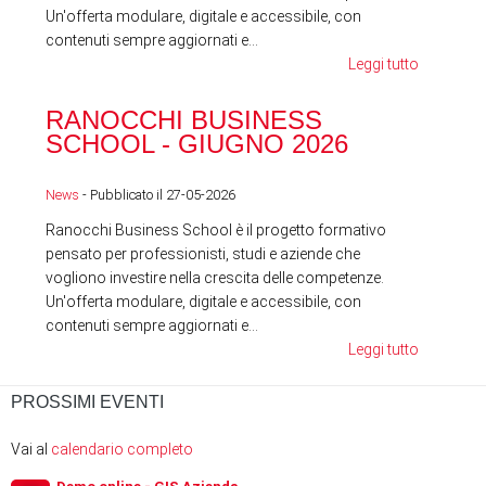
Un'offerta modulare, digitale e accessibile, con
contenuti sempre aggiornati e...
Leggi tutto
RA
RANOCCHI BUSINESS
SC
SCHOOL - GIUGNO 2026
News
News
- Pubblicato il 27-05-2026
Ranocchi Business School è il progetto formativo
pensato per professionisti, studi e aziende che
vogliono investire nella crescita delle competenze.
Un'offerta modulare, digitale e accessibile, con
contenuti sempre aggiornati e...
Leggi tutto
PROSSIMI EVENTI
Vai al
calendario completo