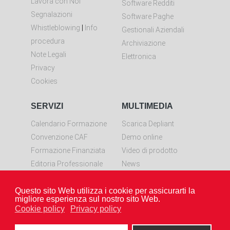
Lavora con Noi
Software Redditi
Segnalazioni
Software Paghe
Whistleblowing
|
Info
Gestionali Aziendali
procedura
Archiviazione
Note Legali
Elettronica
Privacy
Cookies
SERVIZI
MULTIMEDIA
Calendario Formazione
Scarica Depliant
Convenzione CAF
Demo online
Formazione Finanziata
Video di prodotto
Editoria Professionale
News
Controllo remoto
Questo sito Web utilizza i cookie per assicurarti la
Scarica LiveResolve per
migliore esperienza sul nostro sito Web.
Windows
Cookie policy
Privacy policy