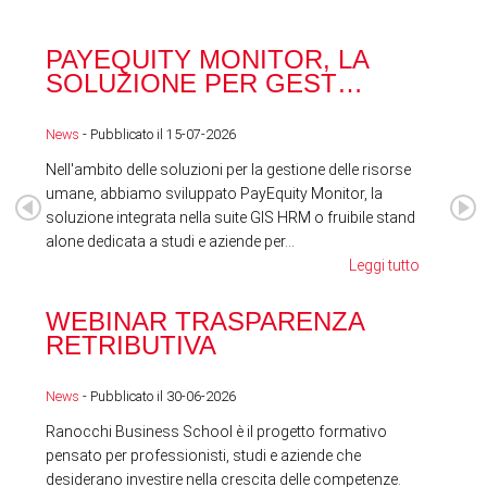
PAYEQUITY MONITOR, LA
RA
SOLUZIONE PER GEST…
ACQ
News
- Pubblicato il 15-07-2026
News
Nell'ambito delle soluzioni per la gestione delle risorse
umane, abbiamo sviluppato PayEquity Monitor, la
soluzione integrata nella suite GIS HRM o fruibile stand
alone dedicata a studi e aziende per...
Leggi tutto
WEBINAR TRASPARENZA
FES
RETRIBUTIVA
LA
News
- Pubblicato il 30-06-2026
News
Ranocchi Business School è il progetto formativo
pensato per professionisti, studi e aziende che
desiderano investire nella crescita delle competenze.