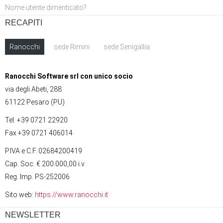
Nome utente dimenticato?
RECAPITI
Ranocchi
sede Rimini
sede Senigallia
Ranocchi Software srl con unico socio
via degli Abeti, 288
61122 Pesaro (PU)
Tel. +39 0721 22920
Fax +39 0721 406014
P.IVA e C.F. 02684200419
Cap. Soc. € 200.000,00 i.v.
Reg. Imp. PS-252006
Sito web:
https://www.ranocchi.it
NEWSLETTER