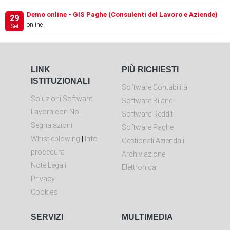
Demo online - GIS Paghe (Consulenti del Lavoro e Aziende)
29
online
Set
LINK
PIÙ RICHIESTI
ISTITUZIONALI
Software Contabilità
Soluzioni Software
Software Bilanci
Lavora con Noi
Software Redditi
Segnalazioni
Software Paghe
Whistleblowing
|
Info
Gestionali Aziendali
procedura
Archiviazione
Note Legali
Elettronica
Privacy
Cookies
SERVIZI
MULTIMEDIA