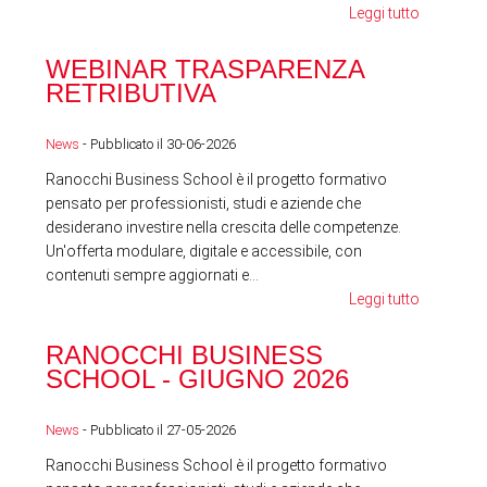
Leggi tutto
WEBINAR TRASPARENZA
FES
RETRIBUTIVA
LA
News
- Pubblicato il 30-06-2026
News
Ranocchi Business School è il progetto formativo
pensato per professionisti, studi e aziende che
desiderano investire nella crescita delle competenze.
Un'offerta modulare, digitale e accessibile, con
contenuti sempre aggiornati e...
Leggi tutto
RA
RANOCCHI BUSINESS
SC
SCHOOL - GIUGNO 2026
News
News
- Pubblicato il 27-05-2026
Ranocchi Business School è il progetto formativo